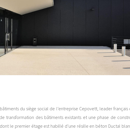
timents du siège social de l’entreprise Cepovett, leader français d
e transformation des bâtiments existants et une phase de constru
dont le premier étage est habillé d’une résille en béton Ductal bla